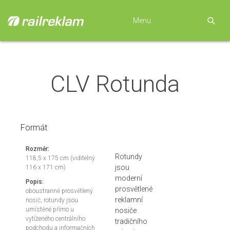
Menu
CLV Rotunda
Formát
Rozměr:
Rotundy
118,5 x 175 cm (viditelný
jsou
116 x 171 cm)
moderní
Popis:
prosvětlené
oboustranně prosvětlený
reklamní
nosič, rotundy jsou
umístěné přímo u
nosiče
vytíženého centrálního
tradičního
podchodu a informačních