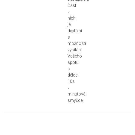
Část
z
nich
je
digitální
s
možností
vysílání
Vašeho
spotu
o
délce
10s
v
minutové
smyčce.