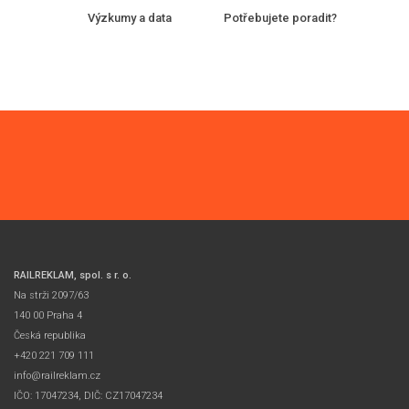
Výzkumy a data
Potřebujete poradit?
RAILREKLAM, spol. s r. o.
Na strži 2097/63
140 00 Praha 4
Česká republika
+420 221 709 111
info@railreklam.cz
IČO: 17047234, DIČ: CZ17047234