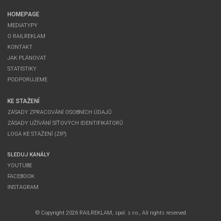
HOMEPAGE
MEDIATYPY
O RAILREKLAM
KONTAKT
JAK PLÁNOVAT
STATISTIKY
PODPORUJEME
KE STAŽENÍ
ZÁSADY ZPRACOVÁNÍ OSOBNÍCH ÚDAJŮ
ZÁSADY UŽÍVÁNÍ SÍŤOVÝCH IDENTIFIKÁTORŮ
LOGA KE STAŽENÍ (ZIP)
SLEDUJ KANÁLY
YOUTUBE
FACEBOOK
INSTAGRAM
© Copyright 2026 RAILREKLAM, spol. s r.o., All rights reserved