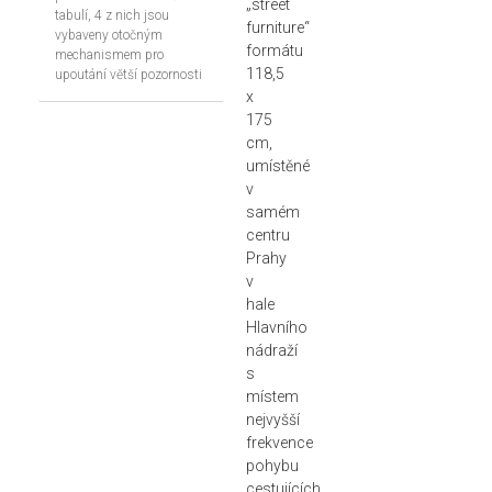
„street
tabulí, 4 z nich jsou
furniture“
vybaveny otočným
formátu
mechanismem pro
118,5
upoutání větší pozornosti
x
175
cm,
umístěné
v
samém
centru
Prahy
v
hale
Hlavního
nádraží
s
místem
nejvyšší
frekvence
pohybu
cestujících.