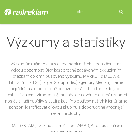
Menu
Výzkumy a statistiky
Výzkumům účinnosti a sledovanosti našich ploch věnujeme
velkou pozornost. Díky každoročně zadávaným exkluzivním
otázkám do omnibusového výzkumu MARKET & MEDIA &
LiFESTYLE - TGI (Target Group Index) agentury Median, máme
nepřetržitá a dlouhodobě porovnatelná data o tom, kdo jsou
cestující vlakem. Víme kolik času tráví cestováním a které reklamní
nosiče z naší nabídky sledují a kde. Pro potřeby našich klientů jsme
schopni identifikovat cílovou skupinu a doporučit nejvhodnější
reklamní plochy.
RAILREKLAM je zakládajícím členem AMVR, Asociace měření
venkovní reklamy.