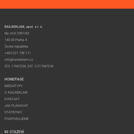
RAILREKLAM, spol. s r. o.
Na strži 2097/63
140 00 Praha 4
Česká republika
+420 221 709 111
info@railreklam.cz
IČO: 17047234, DIČ: CZ17047234
HOMEPAGE
MEDIATYPY
O RAILREKLAM
KONTAKT
JAK PLÁNOVAT
STATISTIKY
PODPORUJEME
KE STAŽENÍ