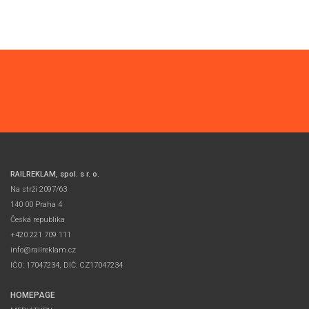
RAILREKLAM, spol. s r. o.
Na strži 2097/63
140 00 Praha 4
Česká republika
+420 221 709 111
info@railreklam.cz
IČO: 17047234, DIČ: CZ17047234
HOMEPAGE