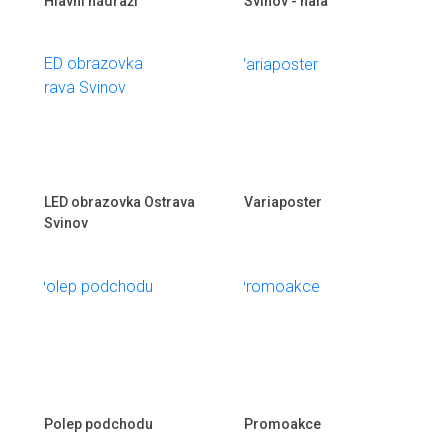
Hlavní nádraží
Svinov - hala
LED obrazovka Ostrava
Variaposter
Svinov
Polep podchodu
Promoakce