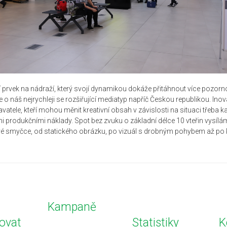
prvek na nádraží, který svojí dynamikou dokáže přitáhnout více pozorno
 o náš nejrychleji se rozšiřující mediatyp napříč Českou republikou. Inov
vatele, kteří mohou měnit kreativní obsah v závislosti na situaci třeba 
i produkčními náklady. Spot bez zvuku o základní délce 10 vteřin vysílá
é smyčce, od statického obrázku, po vizuál s drobným pohybem až po k
Kampaně
ovat
Statistiky
K