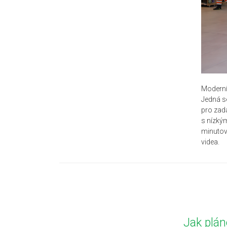
Moderní 
Jedná se
pro zada
s nízkým
minutov
videa.
Jak plán