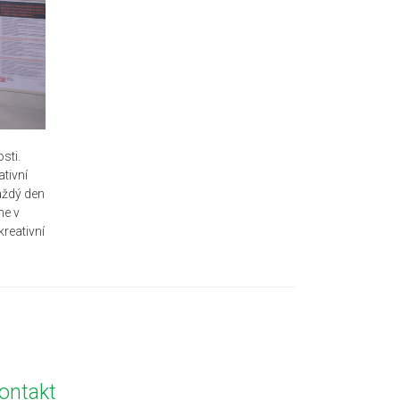
sti.
ativní
každý den
me v
reativní
ontakt