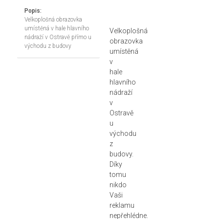
Popis:
Velkoplošná obrazovka
umístěná v hale hlavního
Velkoplošná
nádraží v Ostravě přímo u
obrazovka
východu z budovy
umístěná
v
hale
hlavního
nádraží
v
Ostravě
u
východu
z
budovy.
Díky
tomu
nikdo
Vaši
reklamu
nepřehlédne.