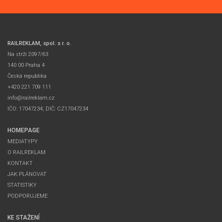
RAILREKLAM, spol. s r. o.
Na strži 2097/63
140 00 Praha 4
Česká republika
+420 221 709 111
info@railreklam.cz
IČO: 17047234, DIČ: CZ17047234
HOMEPAGE
MEDIATYPY
O RAILREKLAM
KONTAKT
JAK PLÁNOVAT
STATISTIKY
PODPORUJEME
KE STAŽENÍ