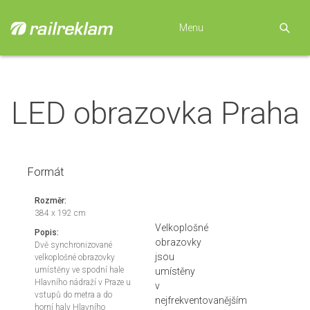
Menu
LED obrazovka Praha
Formát
Rozměr:
384 x 192 cm
Velkoplošné
Popis:
obrazovky
Dvě synchronizované
jsou
velkoplošné obrazovky
umístěny ve spodní hale
umístěny
Hlavního nádraží v Praze u
v
vstupů do metra a do
nejfrekventovanějším
horní haly Hlavního