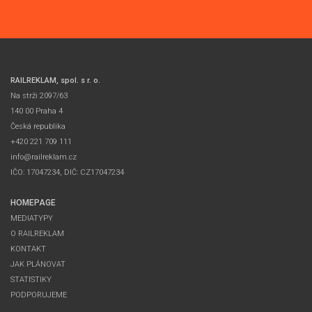
RAILREKLAM, spol. s r. o.
Na strži 2097/63
140 00 Praha 4
Česká republika
+420 221 709 111
info@railreklam.cz
IČO: 17047234, DIČ: CZ17047234
HOMEPAGE
MEDIATYPY
O RAILREKLAM
KONTAKT
JAK PLÁNOVAT
STATISTIKY
PODPORUJEME