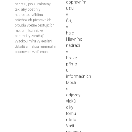
dopravním
nádraží, jsou umístěny
uzlu
tak, aby postihly
v
naprostou většinu
průchozích přepravních
ČR,
proudů včetně cestujících
v
metrem, technické
hale
parametry zaručují
Hlavního
vysokou míru vykreslení
nádraží
detailů a nízkou minimální
v
pozorovací vzdálenost.
Praze,
přímo
u
informačních
tabulí
s
odjezdy
vlaků,
díky
tomu
nikdo
Vaší