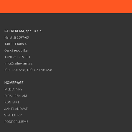
RAILREKLAM, spol. s r. o.
Na strži 2097/63
140 00 Praha 4
Česká republika
+420 221 709 111
info@railreklam.cz
IČO: 17047234, DIČ: CZ17047234
HOMEPAGE
MEDIATYPY
O RAILREKLAM
KONTAKT
JAK PLÁNOVAT
STATISTIKY
PODPORUJEME