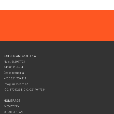
RAILREKLAM, spol. s r. o.
Na strži 2097/63
140 00 Praha 4
Česká republika
+420 221 709 111
info@railreklam.cz
IČO: 17047234, DIČ: CZ17047234
HOMEPAGE
MEDIATYPY
O RAILREKLAM