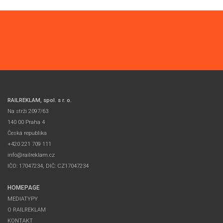
RAILREKLAM, spol. s r. o.
Na strži 2097/63
140 00 Praha 4
Česká republika
+420 221 709 111
info@railreklam.cz
IČO: 17047234, DIČ: CZ17047234
HOMEPAGE
MEDIATYPY
O RAILREKLAM
KONTAKT